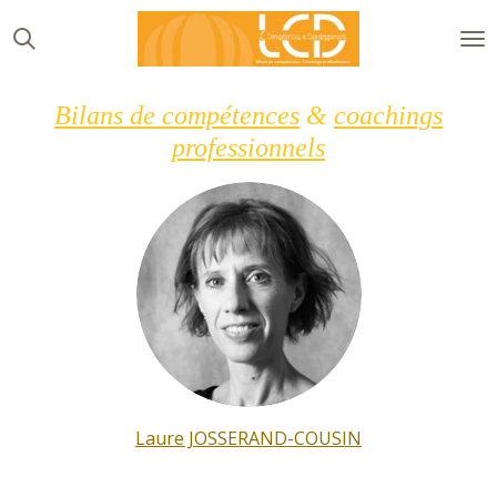
Passer
au
contenu
principal
Bilans de compétences
&
coachings
professionnels
Laure JOSSERAND-COUSIN