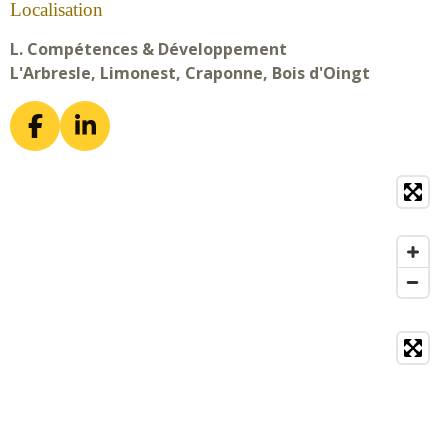
Localisation
L. Compétences & Développement
L'Arbresle, Limonest, Craponne, Bois d'Oingt
F
L
a
i
c
n
e
k
b
e
o
d
o
I
k
n